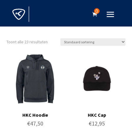
0
Toont alle 23 resultaten
HKC Hoodie
HKC Cap
€
47,50
€
12,95