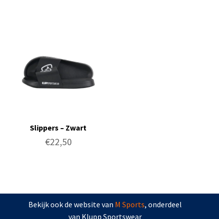
Slippers – Zwart
€
22,50
Bekijk ook de website van
M Sports
, onderdeel
van Klupp Sportswear