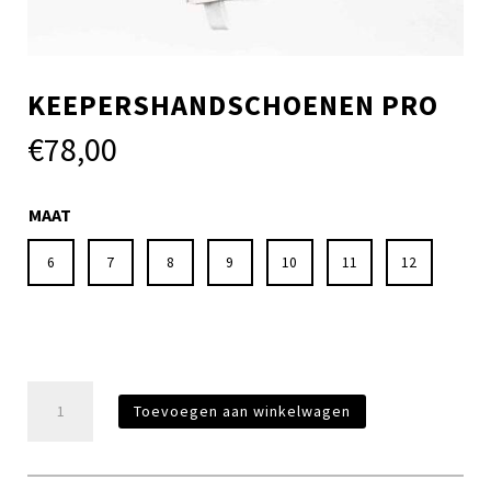
KEEPERSHANDSCHOENEN PRO
€
78,00
MAAT
6
7
8
9
10
11
12
Keepershandschoenen
Toevoegen aan winkelwagen
PRO
aantal