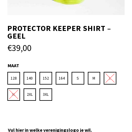
PROTECTOR KEEPER SHIRT –
GEEL
€
39,00
MAAT
128
140
152
164
S
M
L
XL
2XL
3XL
Vul hier in welke verenigingslogo je wil.