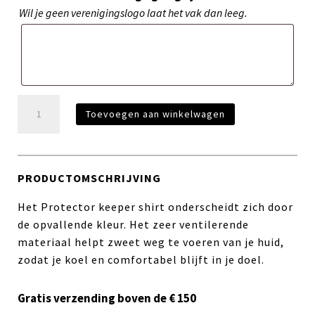
Wil je geen verenigingslogo laat het vak dan leeg.
Protector
Toevoegen aan winkelwagen
Keeper
Shirt
-
Geel
PRODUCTOMSCHRIJVING
aantal
Het Protector keeper shirt onderscheidt zich door
de opvallende kleur. Het zeer ventilerende
materiaal helpt zweet weg te voeren van je huid,
zodat je koel en comfortabel blijft in je doel.
Gratis verzending boven de € 150