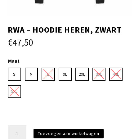
RWA – HOODIE HEREN, ZWART
€
47,50
Maat
S
M
L
XL
2XL
3XL
4XL
5XL
RWA
Toevoegen aan winkelwagen
-