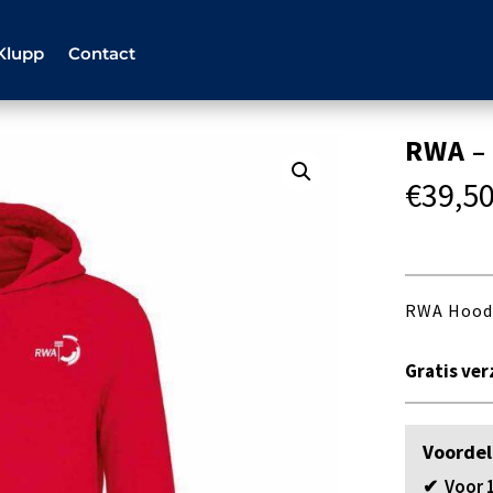
Klupp
Contact
RWA –
€
39,5
RWA Hoodi
Gratis ver
Voordel
✔ Voor 1