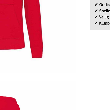
✔ Gratis
✔ Snelle
✔ Veilig
✔ Klupp 