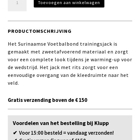
Toevoegen aan winkelwagen
Trainingsjack
-
Groen
aantal
PRODUCTOMSCHRIJVING
Het Surinaamse Voetbalbond trainingsjack is
gemaakt met zweetafvoerend materiaal en zorgt
voor een complete look tijdens je warming-up voor
de wedstrijd. Het jack met rits zorgt voor een
eenvoudige overgang van de kleedruimte naar het
veld.
Gratis verzending boven de € 150
Voordelen van het bestelling bij Klupp
✔ Voor 15:00 besteld = vandaag verzonden!