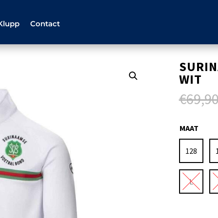
Klupp
Contact
SURIN
WIT
€
69,9
MAAT
128
L