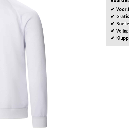
Voordel
✔ Voor 1
✔ Gratis
✔ Snelle
✔ Veilig
✔ Klupp 