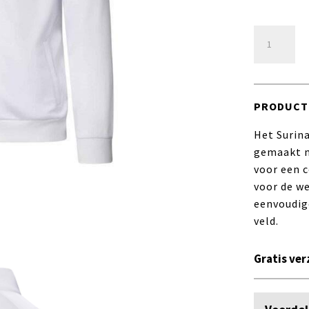
Suriname
Trainingsja
-
Wit
aantal
PRODUCT
Het Surin
gemaakt m
voor een 
voor de we
eenvoudig
veld.
Gratis ver