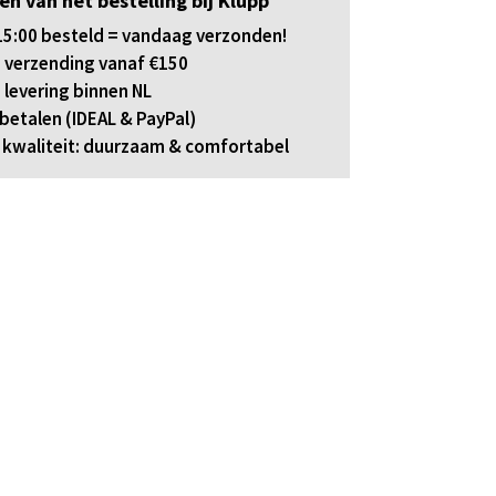
en van het bestelling bij Klupp
5:00 besteld = vandaag verzonden!
 verzending vanaf €150
 levering binnen NL
 betalen (IDEAL & PayPal)
kwaliteit: duurzaam & comfortabel