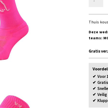
De
Wherevogel
Kousen
Dames
Thuis kou
aantal
Deze weds
teams: MO
Gratis ver
Voordel
✔ Voor 1
✔ Gratis
✔ Snelle
✔ Veilig
✔ Klupp 