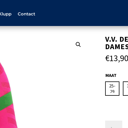
Klupp
Contact
V.V. 
DAME
€
13,9
MAAT
25-
29
V.V.