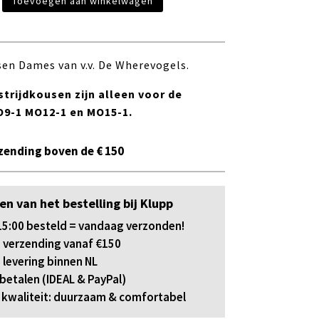
Toevoegen aan winkelwagen
s
sen Dames van v.v. De Wherevogels.
trijdkousen zijn alleen voor de
9-1 MO12-1 en MO15-1.
zending boven de € 150
en van het bestelling bij Klupp
5:00 besteld = vandaag verzonden!
 verzending vanaf €150
 levering binnen NL
 betalen (IDEAL & PayPal)
kwaliteit: duurzaam & comfortabel