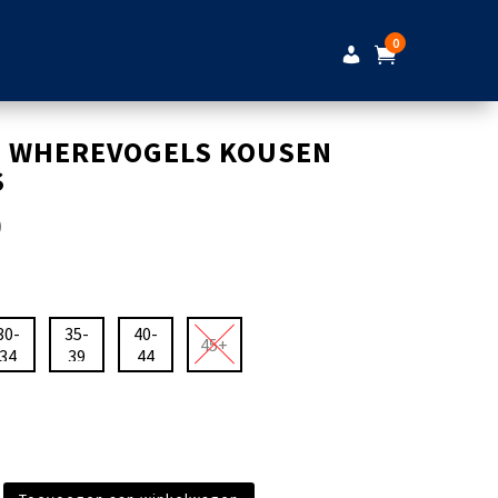
0
DE WHEREVOGELS KOUSEN
S
0
30-
35-
40-
45+
34
39
44